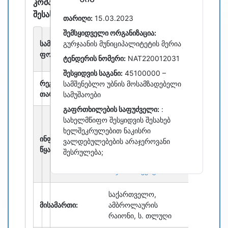
კომპანიის
შესახებ
თარიღი:
15.03.2023
შემსყიდველი ორგანიზაცია:
შეზღუდული
სამართლებრივი
გურჯაანის მუნიციპალიტეტის მერია
პასუხისმგებლობის
ფორმა:
ტენდერის ნომერი:
NAT220012031
საზოგადოება
შესყიდვის საგანი:
45100000 –
რეგისტრაციის
სამშენებლო უბნის მოსამზადებელი
29 თებერვალი 2016
თარიღი:
სამუშაოები
გაფრთხილების საფუძველი:
:
წარმოდგენილი
სახელმწიფო შესყიდვის შესახებ
ინფორმაცია არის
ხელშეკრულებით ნაკისრი
ინფორმაციის
საჯაროდ
ვალდებულებების არაჯეროვანი
წყარო:
ხელმისაწვდომი
შესრულება;
მონაცემების ასლი
საჯარო რეესტრი
საქართველო,
მისამართი:
ამბროლაურის
რაიონი, ს. თლუღი