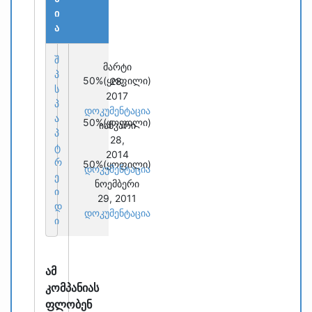
ი
ა
შ
მარტი
პ
50%
(ყოფილი)
28,
ს
2017
პ
დოკუმენტაცია
ა
50%
(ყოფილი)
იანვარი
პ
28,
ტ
2014
რ
50%
(ყოფილი)
დოკუმენტაცია
ე
ნოემბერი
ი
29, 2011
დ
დოკუმენტაცია
ი
ამ
კომპანიას
ფლობენ