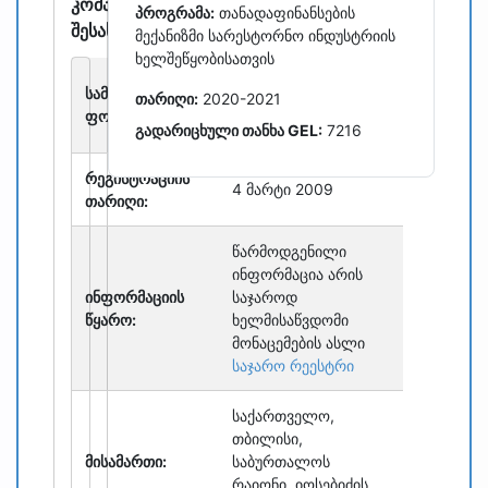
კომპანიის
პროგრამა:
თანადაფინანსების
შესახებ
მექანიზმი სარესტორნო ინდუსტრიის
ხელშეწყობისათვის
შეზღუდული
სამართლებრივი
თარიღი:
2020-2021
პასუხისმგებლობის
ფორმა:
საზოგადოება
გადარიცხული თანხა GEL:
7216
რეგისტრაციის
4 მარტი 2009
თარიღი:
წარმოდგენილი
ინფორმაცია არის
ინფორმაციის
საჯაროდ
წყარო:
ხელმისაწვდომი
მონაცემების ასლი
საჯარო რეესტრი
საქართველო,
თბილისი,
მისამართი:
საბურთალოს
რაიონი, იოსებიძის