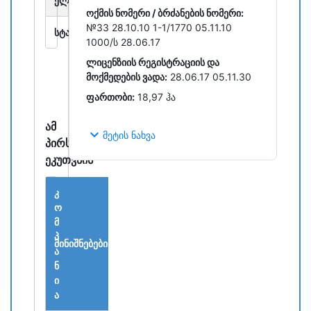
ელ.ფოსტა:
l_babuashvili@yahoo.com
ოქმის ნომერი / ბრძანების ნომერი:
№33 28.10.10 1-1/1770 05.11.10
სტატუსი:
რეგისტრირებულია
1000/ს 28.06.17
ლიცენზიის რეგისტრაციის და
მოქმედების ვადა:
28.06.17 05.11.30
ფართობი:
18,97 ჰა
ამ
expand_more
მეტის ნახვა
პირს
ეკუთვნის
კ
ო
მ
თარიღი
პ
მინიშნებები
წილი
/
ა
დოკუმენტაცია
ნ
ი
ა