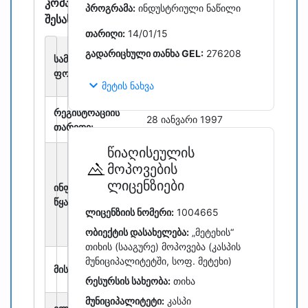
კომპანიის
პროგრამა:
ინდუსტრიული ნაწილი
შესახებ
თარიღი:
14/01/15
შეზღუდული
გადარიცხული თანხა GEL:
276208
სამართლებრივი
პასუხისმგებლობის
ფორმა:
საზოგადოება
expand_more
მეტის ნახვა
რეგისტრაციის
28 იანვარი 1997
თარიღი:
წიაღისეულის
წარმოდგენილი
მოპოვების
ინფორმაცია არის
ლიცენზიები
ინფორმაციის
საჯაროდ
წყარო:
ხელმისაწვდომი
ლიცენზიის ნომერი:
1004665
მონაცემების ასლი
საჯარო რეესტრი
ობიექტის დასახელება:
„მეტეხის“
თიხის (სააგურე) მოპოვება (კასპის
მუნიციპალიტეტში, სოფ. მეტეხი)
საქართველო, კასპის
მისამართი:
რაიონი, სოფ. მეტეხი
რესურსის სახეობა:
თიხა
მუნიციპალიტეტი:
კასპი