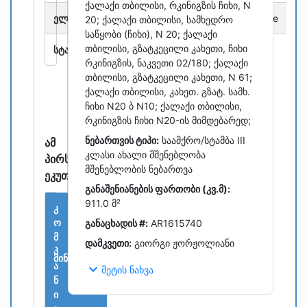
ქალაქი თბილისი, რკინიგზის ჩიხი, N
ელ.ფოსტა:
s.gakheladze@colorgroup.ge
20; ქალაქი თბილისი, სამხედრო
საწყობი (ჩიხი), N 20; ქალაქი
თბილისი, გზატკეცილი კახეთი, ჩიხი
სტატუსი:
რეგისტრირებულია
რკინიგზის, ნაკვეთი 02/180; ქალაქი
თბილისი, გზატკეცილი კახეთი, N 61;
ქალაქი თბილისი, კახეთ. გზატ. სამხ.
ჩიხი N20 ბ N10; ქალაქი თბილისი,
რკინიგზის ჩიხი N20-ის მიმდებარედ;
ნებართვის ტიპი:
საამქრო/სტამბა III
ამ
კლასი ახალი მშენებლობა
პირს
მშენებლობის ნებართვა
ეკუთვნის
განაშენიანების ფართობი (კვ.მ):
911.0 მ²
კ
ო
განაცხადის #:
AR1615740
მ
დამკვეთი:
გიორგი ჟორჟოლიანი
თარიღი
პ
მინიშნებები
წილი
/
ა
expand_more
მეტის ნახვა
დოკუმენტაცია
ნ
ი