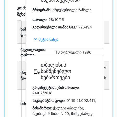
კომპანიის
პროგრამა:
ინდუსტრიული ნაწილი
შესახებ
თარიღი:
28/10/16
შეზღუდული
გადარიცხული თანხა GEL:
726494
სამართლებრივი
პასუხისმგებლობის
ფორმა:
საზოგადოება
expand_more
მეტის ნახვა
რეგისტრაციის
13 თებერვალი 1996
თარიღი:
თბილისის
წარმოდგენილი ინფორმაცია
სამშენებლო
ინფორმაციის
არის საჯაროდ
ნებართვები
წყარო:
ხელმისაწვდომი მონაცემების
ასლი
საჯარო რეესტრი
გადაწყვეტილების თარიღი:
24/07/2018
საქართველო, თბილისი,
საკადასტრო კოდი:
01.19.21.002.411;
სამგორის რაიონი,
მისამართი:
ეკატერინე ბაღდავაძის ქუჩა
მისამართი:
ქალაქი თბილისი,
N 3
რკინიგზის ჩიხი, N 20, მიმდებარედ;