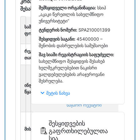
კომპანიის
შემსყიდველი ორგანიზაცია:
სსიპ
შესახებ
„აკაკი წერეთლის სახელმწიფო
უნივერსიტეტი“
შეზღუდული
სამართლებრივი
ტენდერის ნომერი:
SPA210001399
პასუხისმგებლობის
ფორმა:
საზოგადოება
შესყიდვის საგანი:
45400000 –
შენობის დასრულების სამუშაოები
რეგისტრაციის
17 ივლისი 2018
შავ სიაში რეგისტრაციის საფუძველი:
თარიღი:
სახელმწიფო შესყიდვის შესახებ
ხელშეკრულებებით ნაკისრი
წარმოდგენილი
ვალდებულებების არაჯეროვანი
ინფორმაცია არის
შესრულება.
ინფორმაციის
საჯაროდ
წყარო:
expand_more
ხელმისაწვდომი
მეტის ნახვა
მონაცემების ასლი
საჯარო რეესტრი
საქართველო, ქ.
შესყიდვების
ქუთაისი, დიმიტრი
მისამართი:
გაფრთხილებულთა
არაყიშვილის ქუჩა, N
სია
3, ბინა 7