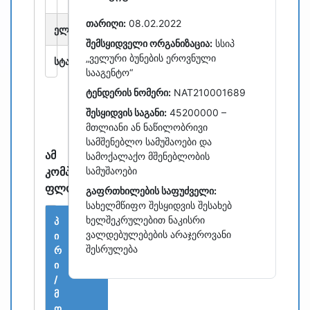
თარიღი:
08.02.2022
ელ.ფოსტა:
kutaisi.bani@gmail.com
შემსყიდველი ორგანიზაცია:
სსიპ
„ველური ბუნების ეროვნული
სტატუსი:
აქტიური
სააგენტო“
ტენდერის ნომერი:
NAT210001689
შესყიდვის საგანი:
45200000 –
მთლიანი ან ნაწილობრივი
სამშენებლო სამუშაოები და
ამ
სამოქალაქო მშენებლობის
კომპანიას
სამუშაოები
ფლობენ
გაფრთხილების საფუძველი:
სახელმწიფო შესყიდვის შესახებ
ხელშეკრულებით ნაკისრი
პ
ვალდებულებების არაჯეროვანი
ი
შესრულება
რ
ი
/
მ
ო